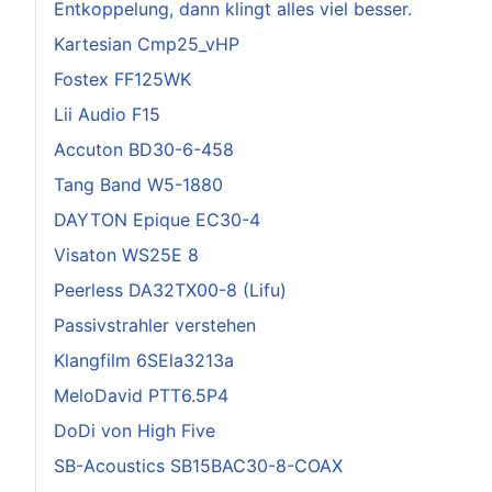
Entkoppelung, dann klingt alles viel besser.
Kartesian Cmp25_vHP
Fostex FF125WK
Lii Audio F15
Accuton BD30-6-458
Tang Band W5-1880
DAYTON Epique EC30-4
Visaton WS25E 8
Peerless DA32TX00-8 (Lifu)
Passivstrahler verstehen
Klangfilm 6SEla3213a
MeloDavid PTT6.5P4
DoDi von High Five
SB-Acoustics SB15BAC30-8-COAX