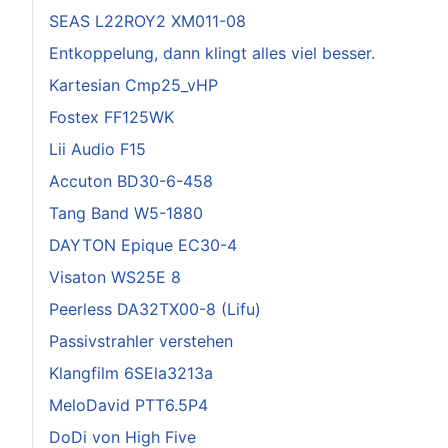
SEAS L22ROY2 XM011-08
Entkoppelung, dann klingt alles viel besser.
Kartesian Cmp25_vHP
Fostex FF125WK
Lii Audio F15
Accuton BD30-6-458
Tang Band W5-1880
DAYTON Epique EC30-4
Visaton WS25E 8
Peerless DA32TX00-8 (Lifu)
Passivstrahler verstehen
Klangfilm 6SEla3213a
MeloDavid PTT6.5P4
DoDi von High Five