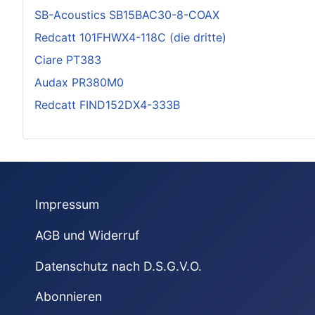
SB-Acoustics SB15BAC30-8-COAX
Redcatt 101FHWX4-118C (die dritte)
Ciare PT383
Audax PR380M0
Redcatt FIND152DX4-333B
Impressum
AGB und Widerruf
Datenschutz nach D.S.G.V.O.
Abonnieren