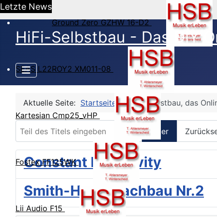
Letzte News
Ground Zero GZHW 16-D2
HiFi-Selbstbau - Das DIY O
SEAS L22ROY2 XM011-08
Aktuelle Seite:
Startseite
HiFi-Selbstbau, das Onl
Kartesian Cmp25_vHP
Teil des Titels eingeben
Filter
Zurücks
Constant Directivity
Fostex FF125WK
Smith-Horn, Nachbau Nr.2
Lii Audio F15