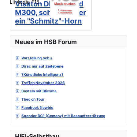
Lii Audio F15
Visaton DR45N und
M300, schon wieder
ein "Schmitz"-Horn
Neues im HSB Forum
Vorstellung sebu
Dirac nur auf Zeitebene
?Künstliche Intelligenz?
Treffen November 2026
Basteln mit Bliesma
Theo on Tour
Facebook Newbie
Spendor BC1 (Gemany) mit Bassunterstützung
HiFi-Selbstbau