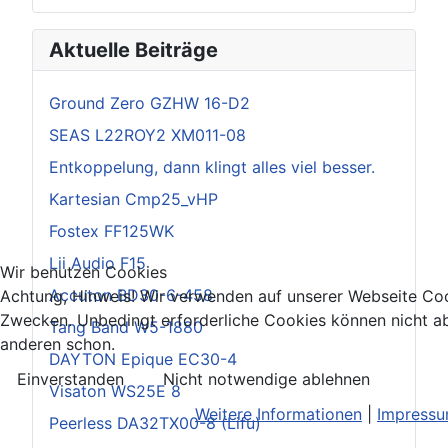
Aktuelle Beiträge
Ground Zero GZHW 16-D2
SEAS L22ROY2 XM011-08
Entkoppelung, dann klingt alles viel besser.
Kartesian Cmp25_vHP
Fostex FF125WK
Lii Audio F15
Wir benutzen Cookies
Accuton BD30-6-458
Achtung, Hinweis! Wir verwenden auf unserer Webseite Coo
Zwecken. Unbedingt erforderliche Cookies können nicht ab
Tang Band W5-1880
anderen schon.
DAYTON Epique EC30-4
Einverstanden
Nicht notwendige ablehnen
Visaton WS25E 8
Weitere Informationen
|
Impress
Peerless DA32TX00-8 (Lifu)