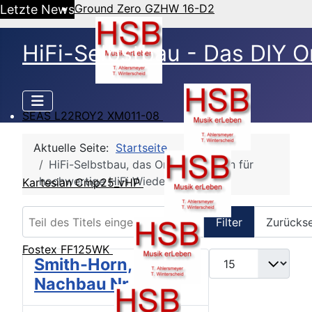
Ground Zero GZHW 16-D2
Letzte News
HiFi-Selbstbau - Das DIY O
SEAS L22ROY2 XM011-08
Aktuelle Seite:
Startseite
HiFi-Selbstbau, das Online Magazin für
hochwertige HiFi Wiedergabe
Kartesian Cmp25_vHP
Teil des Titels eingeben
Filter
Zurücks
Fostex FF125WK
Anzeige #
Smith-Horn,
Nachbau Nr.2