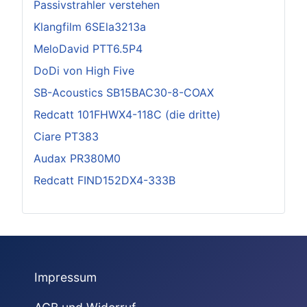
Passivstrahler verstehen
Klangfilm 6SEla3213a
MeloDavid PTT6.5P4
DoDi von High Five
SB-Acoustics SB15BAC30-8-COAX
Redcatt 101FHWX4-118C (die dritte)
Ciare PT383
Audax PR380M0
Redcatt FIND152DX4-333B
Impressum