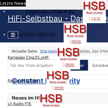
Letzte News
Ground Zero GZHW 16-D2
HiFi-Selbstbau - Das DIY O
SEAS L22ROY2 XM011-08
Aktuelle Seite:
Startseite
HiFi-Selbstbau, das Onl
Kartesian Cmp25_vHP
Teil des Titels eingeben
Filter
Zurücks
Constant Directivity
Fostex FF125WK
Neues im HSB Forum
Lii Audio F15