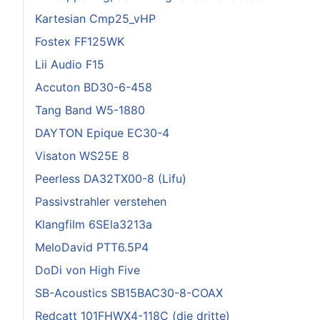
Kartesian Cmp25_vHP
Fostex FF125WK
Lii Audio F15
Accuton BD30-6-458
Tang Band W5-1880
DAYTON Epique EC30-4
Visaton WS25E 8
Peerless DA32TX00-8 (Lifu)
Passivstrahler verstehen
Klangfilm 6SEla3213a
MeloDavid PTT6.5P4
DoDi von High Five
SB-Acoustics SB15BAC30-8-COAX
Redcatt 101FHWX4-118C (die dritte)