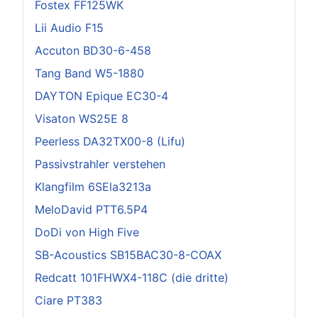
Fostex FF125WK
Lii Audio F15
Accuton BD30-6-458
Tang Band W5-1880
DAYTON Epique EC30-4
Visaton WS25E 8
Peerless DA32TX00-8 (Lifu)
Passivstrahler verstehen
Klangfilm 6SEla3213a
MeloDavid PTT6.5P4
DoDi von High Five
SB-Acoustics SB15BAC30-8-COAX
Redcatt 101FHWX4-118C (die dritte)
Ciare PT383