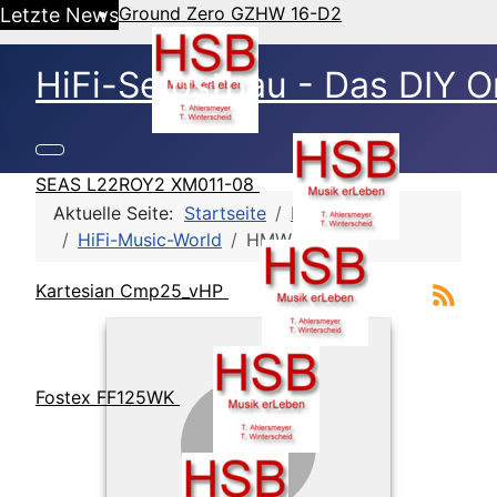
Ground Zero GZHW 16-D2
Letzte News
HiFi-Selbstbau - Das DIY O
SEAS L22ROY2 XM011-08
Aktuelle Seite:
Startseite
HSB Galerie
HiFi-Music-World
HMW 2006
Kartesian Cmp25_vHP
Fostex FF125WK