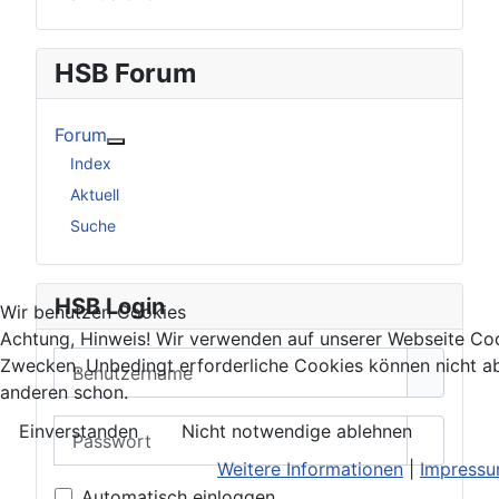
HSB Forum
Forum
Weitere Informationen: Forum
Index
Aktuell
Suche
HSB Login
Wir benutzen Cookies
Achtung, Hinweis! Wir verwenden auf unserer Webseite Coo
Benutzername
Zwecken. Unbedingt erforderliche Cookies können nicht ab
anderen schon.
Passwort
Einverstanden
Nicht notwendige ablehnen
Passwor
Weitere Informationen
|
Impress
Automatisch einloggen