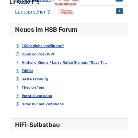
Lii Audio F15
Lautsprecher Sammlungen
1
Neues im HSB Forum
?Künstliche Intelligenz?
Open source DSP!
Anthony Kiedis / Larry Ratso Sloman: "Scar Ti...
Edifier
SABA Freiburg
Theo on Tour
Vorstellung sebu
Dirac nur auf Zeitebene
HiFi-Selbstbau