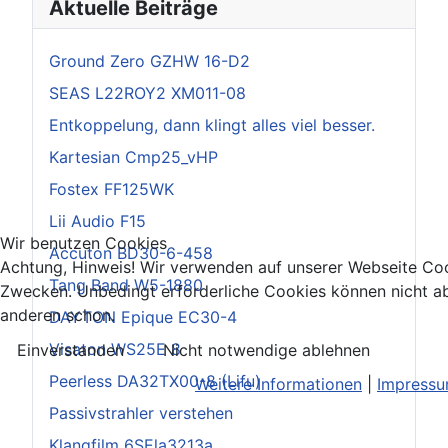
Aktuelle Beiträge
Ground Zero GZHW 16-D2
SEAS L22ROY2 XM011-08
Entkoppelung, dann klingt alles viel besser.
Kartesian Cmp25_vHP
Fostex FF125WK
Lii Audio F15
Wir benutzen Cookies
Accuton BD30-6-458
Achtung, Hinweis! Wir verwenden auf unserer Webseite Coo
Tang Band W5-1880
Zwecken. Unbedingt erforderliche Cookies können nicht ab
anderen schon.
DAYTON Epique EC30-4
Visaton WS25E 8
Einverstanden
Nicht notwendige ablehnen
Peerless DA32TX00-8 (Lifu)
Weitere Informationen
|
Impress
Passivstrahler verstehen
Klangfilm 6SEla3213a