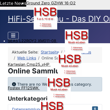
Ground Zero GZHW 16-D2
Letzte News
HiFi-Selbstbau - Das DIY O
SEAS L22ROY2 XM011-08
Aktuelle Seite:
Startseite
Verschiedenes
Web Links
Online Sammlungen
Kartesian Cmp25_vHP
Online Sammlungen
Information
There are no Web Links in this category.
Fostex FF125WK
Unterkategorien
Datensammlungen
6