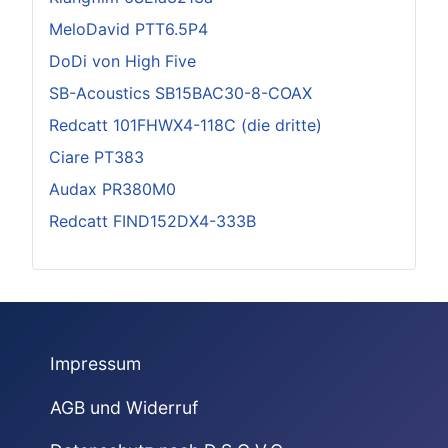
MeloDavid PTT6.5P4
DoDi von High Five
SB-Acoustics SB15BAC30-8-COAX
Redcatt 101FHWX4-118C (die dritte)
Ciare PT383
Audax PR380M0
Redcatt FIND152DX4-333B
Impressum
AGB und Widerruf