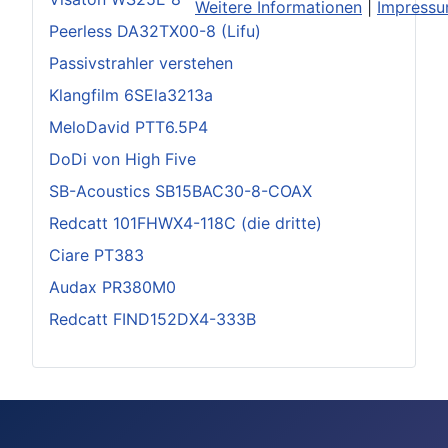
Weitere Informationen
|
Impress
Peerless DA32TX00-8 (Lifu)
Passivstrahler verstehen
Klangfilm 6SEla3213a
MeloDavid PTT6.5P4
DoDi von High Five
SB-Acoustics SB15BAC30-8-COAX
Redcatt 101FHWX4-118C (die dritte)
Ciare PT383
Audax PR380M0
Redcatt FIND152DX4-333B