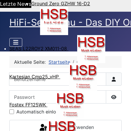
Ground Zero GZHW 16-D2
Letzte News
HiFi-Selbstbau - Das DIY O
SEAS L22ROY2 XM011-08
Aktuelle Seite:
Startseite
CB Login
Benutzername
Kartesian Cmp25_vHP
Passwort
Passwor
Fostex FF125WK
Automatisch einloggen
Passkey verwenden