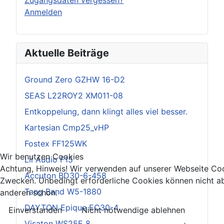
Anmelden
Aktuelle Beiträge
Ground Zero GZHW 16-D2
SEAS L22ROY2 XM011-08
Entkoppelung, dann klingt alles viel besser.
Kartesian Cmp25_vHP
Fostex FF125WK
Wir benutzen Cookies
Lii Audio F15
Achtung, Hinweis! Wir verwenden auf unserer Webseite Coo
Accuton BD30-6-458
Zwecken. Unbedingt erforderliche Cookies können nicht ab
Tang Band W5-1880
anderen schon.
DAYTON Epique EC30-4
Einverstanden
Nicht notwendige ablehnen
Visaton WS25E 8