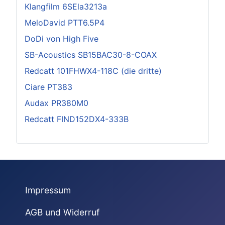
Klangfilm 6SEla3213a
MeloDavid PTT6.5P4
DoDi von High Five
SB-Acoustics SB15BAC30-8-COAX
Redcatt 101FHWX4-118C (die dritte)
Ciare PT383
Audax PR380M0
Redcatt FIND152DX4-333B
Impressum
AGB und Widerruf