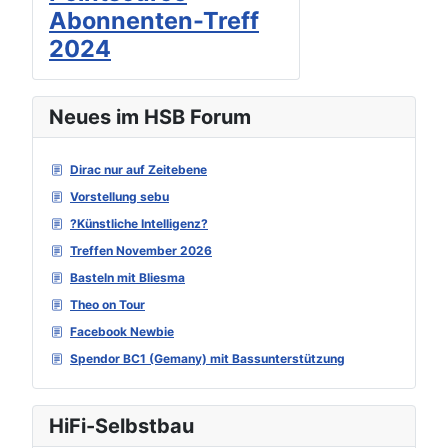
Abonnenten-Treff
2024
Neues im HSB Forum
Dirac nur auf Zeitebene
Vorstellung sebu
?Künstliche Intelligenz?
Treffen November 2026
Basteln mit Bliesma
Theo on Tour
Facebook Newbie
Spendor BC1 (Gemany) mit Bassunterstützung
HiFi-Selbstbau