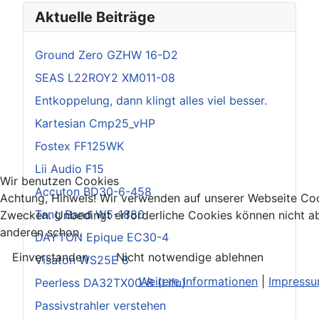
Aktuelle Beiträge
Ground Zero GZHW 16-D2
SEAS L22ROY2 XM011-08
Entkoppelung, dann klingt alles viel besser.
Kartesian Cmp25_vHP
Fostex FF125WK
Lii Audio F15
Wir benutzen Cookies
Accuton BD30-6-458
Achtung, Hinweis! Wir verwenden auf unserer Webseite Coo
Tang Band W5-1880
Zwecken. Unbedingt erforderliche Cookies können nicht ab
anderen schon.
DAYTON Epique EC30-4
Einverstanden
Nicht notwendige ablehnen
Visaton WS25E 8
Weitere Informationen
|
Impress
Peerless DA32TX00-8 (Lifu)
Passivstrahler verstehen