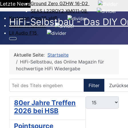
Ground Zero GZHW 16-D2
Letzte News
SEAS L22ROY2 XM011-08
Kartesian Cmp25_vHP
HiFi-Selbstbau - Das DIY O
Fostex FF125WK
Lii Audio F15
Aktuelle Seite:
Startseite
HiFi-Selbstbau, das Online Magazin für
hochwertige HiFi Wiedergabe
Teil des Titels eingeben
Filter
Zurücks
Anzeige #
80er Jahre Treffen
2026 bei HSB
Pointsource