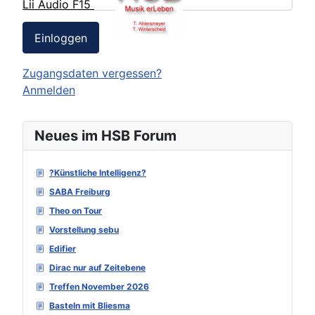
Lii Audio F15
Einloggen
Zugangsdaten vergessen?
Anmelden
Neues im HSB Forum
?Künstliche Intelligenz?
SABA Freiburg
Theo on Tour
Vorstellung sebu
Edifier
Dirac nur auf Zeitebene
Treffen November 2026
Basteln mit Bliesma