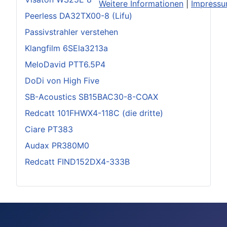
Weitere Informationen
|
Impress
Peerless DA32TX00-8 (Lifu)
Passivstrahler verstehen
Klangfilm 6SEla3213a
MeloDavid PTT6.5P4
DoDi von High Five
SB-Acoustics SB15BAC30-8-COAX
Redcatt 101FHWX4-118C (die dritte)
Ciare PT383
Audax PR380M0
Redcatt FIND152DX4-333B