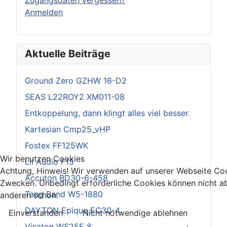
Anmelden
Aktuelle Beiträge
Ground Zero GZHW 16-D2
SEAS L22ROY2 XM011-08
Entkoppelung, dann klingt alles viel besser.
Kartesian Cmp25_vHP
Fostex FF125WK
Wir benutzen Cookies
Lii Audio F15
Achtung, Hinweis! Wir verwenden auf unserer Webseite Coo
Accuton BD30-6-458
Zwecken. Unbedingt erforderliche Cookies können nicht ab
Tang Band W5-1880
anderen schon.
DAYTON Epique EC30-4
Einverstanden
Nicht notwendige ablehnen
Visaton WS25E 8