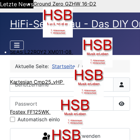
Ground Zero GZHW 16-D2
Letzte News
HiFi-Selbstbau - Das DIY O
SEAS L22ROY2 XM011-08
Aktuelle Seite:
Startseite
CB Login
Benutzername
Kartesian Cmp25_vHP
Passwort
Passwor
Fostex FF125WK
Automatisch einloggen
Passkey verwenden