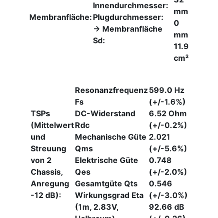
Innendurchmesser:
mm
Membranfläche:
Plugdurchmesser:
0
-> Membranfläche
mm
Sd:
11.9
cm²
Resonanzfrequenz
599.0 Hz
Fs
(+/-1.6%)
TSPs
DC-Widerstand
6.52 Ohm
(Mittelwert
Rdc
(+/-0.2%)
und
Mechanische Güte
2.021
Streuung
Qms
(+/-5.6%)
von 2
Elektrische Güte
0.748
Chassis,
Qes
(+/-2.0%)
Anregung
Gesamtgüte Qts
0.546
-12 dB):
Wirkungsgrad Eta
(+/-3.0%)
(1m, 2.83V,
92.66 dB