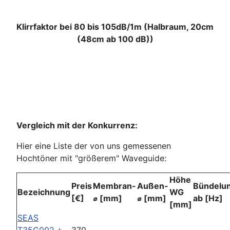
Klirrfaktor bei 80 bis 105dB/1m (Halbraum, 20cm
(48cm ab 100 dB))
Vergleich mit der Konkurrenz:
Hier eine Liste der von uns gemessenen
Hochtöner mit "größerem" Waveguide:
Höhe
Preis
Membran-
Außen-
Bündelu
Bezeichnung
WG
[€]
⌀ [mm]
⌀ [mm]
ab [Hz]
[mm]
SEAS