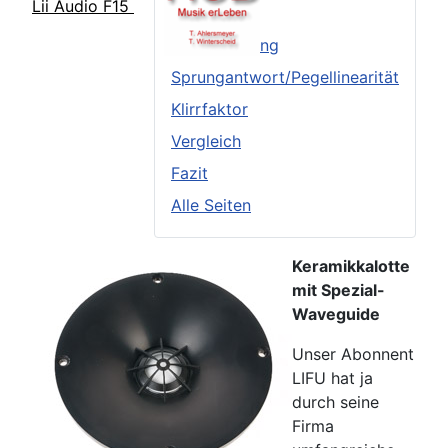
Lii Audio F15
TSP
Frequenzgang
Sprungantwort/Pegellinearität
Klirrfaktor
Vergleich
Fazit
Alle Seiten
Keramikkalotte
mit Spezial-
Waveguide
Unser Abonnent
LIFU hat ja
durch seine
Firma