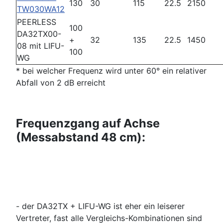
130
30
115
22.5
2150
TW030WA12
PEERLESS
100
DA32TX00-
+
32
135
22.5
1450
08 mit LIFU-
100
WG
* bei welcher Frequenz wird unter 60° ein relativer
Abfall von 2 dB erreicht
Frequenzgang auf Achse
(Messabstand 48 cm):
- der DA32TX + LIFU-WG ist eher ein leiserer
Vertreter, fast alle Vergleichs-Kombinationen sind