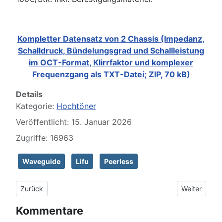
Kompletter Datensatz von 2 Chassis (Impedanz,
Schalldruck, Bündelungsgrad und Schallleistung
im OCT-Format, Klirrfaktor und komplexer
Frequenzgang als TXT-Datei; ZIP, 70 kB)
Details
Kategorie:
Hochtöner
Veröffentlicht: 15. Januar 2026
Zugriffe: 16963
Waveguide
Lifu
Peerless
Vorheriger Beitrag: DAYTON Epique EC30-4
Nächster Be
Zurück
Weiter
Kommentare