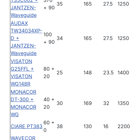
T35C002 +
370
35
165
27.5
1250
JANTZEN-
+ 90
Waveguide
AUDAX
TW34034XP-
100
D +
34
165
27.5
1250
+ 90
JANTZEN-
Waveguide
VISATON
G25FFL +
80 +
25
148
23.5
1400
VISATON
20
WG148R
MONACOR
DT-300 +
40 +
30
169
32
1350
MONACOR
20
WG
60 +
CIARE PT383
38
130
16
2200
0
WAVECOR