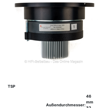
TSP
46
mm
Außendurchmesser:
32