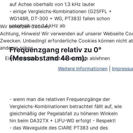
auf Achse oberhalb von 1.3 kHz lauter
- einige Vergleichs-Kombinationen (G25FFL +
WG148R, DT-300 + WG, PT383) fallen schon
unterhalb von 1.4 kHz ab
Wir benutzen Cookies
Achtung, Hinweis! Wir verwenden auf unserer Webseite Coo
Zwecken. Unbedingt erforderliche Cookies können nicht ab
anderen schon.
Frequenzgang relativ zu 0°
(Messabstand 48 cm):
Einverstanden
Nicht notwendige ablehnen
Weitere Informationen
|
Impress
- wenn man die relativen Frequenzgänge der
Vergleichs-Kombinationen betrachtet fällt auf, wie
gleichmäßig der Pegelabfall zu höheren Winkeln
hin beim DA32TX + LIFU-WG erfolgt - Respekt!
- das Waveguide des CIARE PT383 und des