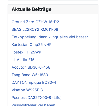
Aktuelle Beiträge
Ground Zero GZHW 16-D2
SEAS L22ROY2 XM011-08
Entkoppelung, dann klingt alles viel besser.
Kartesian Cmp25_vHP
Fostex FF125WK
Lii Audio F15
Accuton BD30-6-458
Tang Band W5-1880
DAYTON Epique EC30-4
Visaton WS25E 8
Peerless DA32TX00-8 (Lifu)
Passivstrahler verstehen