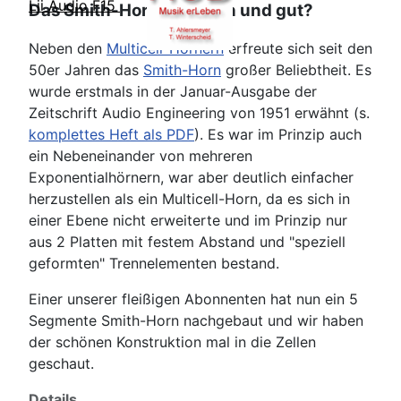
Lii Audio F15
Das Smith-Horn - einfach und gut?
Neben den
Multicell-Hörnern
erfreute sich seit den
50er Jahren das
Smith-Horn
großer Beliebtheit. Es
wurde erstmals in der Januar-Ausgabe der
Zeitschrift Audio Engineering von 1951 erwähnt (s.
komplettes Heft als PDF
). Es war im Prinzip auch
ein Nebeneinander von mehreren
Exponentialhörnern, war aber deutlich einfacher
herzustellen als ein Multicell-Horn, da es sich in
einer Ebene nicht erweiterte und im Prinzip nur
aus 2 Platten mit festem Abstand und "speziell
geformten" Trennelementen bestand.
Einer unserer fleißigen Abonnenten hat nun ein 5
Segmente Smith-Horn nachgebaut und wir haben
der schönen Konstruktion mal in die Zellen
geschaut.
Details