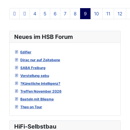
4
5
6
7
8
9
10
11
12
Seite 9 von 129
Neues im HSB Forum
Edifier
Dirac nur auf Zeitebene
SABA Freiburg
Vorstellung sebu
?Künstliche Intelligenz?
Treffen November 2026
Basteln mit Bliesma
Theo on Tour
HiFi-Selbstbau