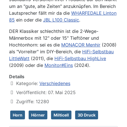
um an "gute, alte Zeiten" anzuknüpfen. Im Bereich
Lautsprecher fällt mir da die
WHARFEDALE Linton
85
ein oder die
JBL L100 Classic
.
DER Klassiker schlechthin ist die 2-Wege-
Männerbox mit 12" oder 15" Tieftöner und
Hochtonhorn: sei es die
MONACOR Menhir
(2008)
als "Vorreiter" im DIY-Bereich, die
HiFi-Selbstbau
LittleWatt
(2011), die
HiFi-Selbstbau HighLive
(2009) oder die
Monitor#Eins
(2024).
Details
Kategorie:
Verschiedenes
Veröffentlicht: 07. Mai 2025
Zugriffe: 12280
Horn
Hörner
Milticell
3D Druck