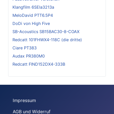
Klangfilm 6SEla3213a
MeloDavid PTT6.5P4
DoDi von High Five
SB-Acoustics SB15BAC30-8-COAX
Redcatt 101FHWX4-118C (die dritte)
Ciare PT383
Audax PR380M0
Redcatt FIND152DX4-333B
Impressum
AGB und Widerruf