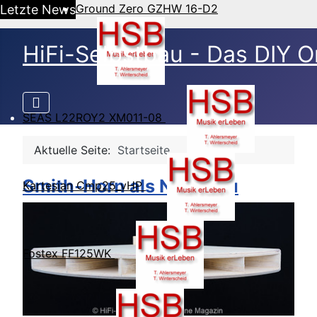
Ground Zero GZHW 16-D2
Letzte News
HiFi-Selbstbau - Das DIY O
SEAS L22ROY2 XM011-08
Aktuelle Seite:
Startseite
Smith-Horn als Nachbau
Kartesian Cmp25_vHP
Fostex FF125WK