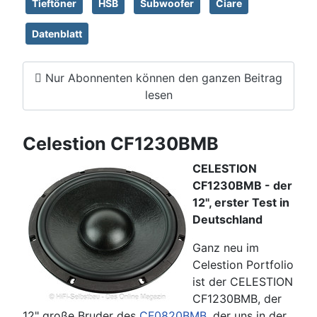
Tieftöner
HSB
Subwoofer
Ciare
Datenblatt
Nur Abonnenten können den ganzen Beitrag
lesen
Celestion CF1230BMB
CELESTION
CF1230BMB - der
12", erster Test in
Deutschland
Ganz neu im
Celestion Portfolio
ist der CELESTION
CF1230BMB, der
12" große Bruder des
CF0820BMB
, der uns in der