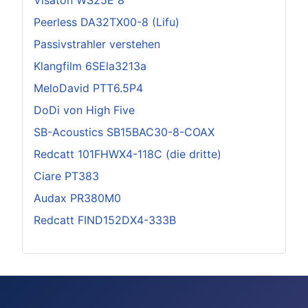
Visaton WS25E 8
Peerless DA32TX00-8 (Lifu)
Passivstrahler verstehen
Klangfilm 6SEla3213a
MeloDavid PTT6.5P4
DoDi von High Five
SB-Acoustics SB15BAC30-8-COAX
Redcatt 101FHWX4-118C (die dritte)
Ciare PT383
Audax PR380M0
Redcatt FIND152DX4-333B