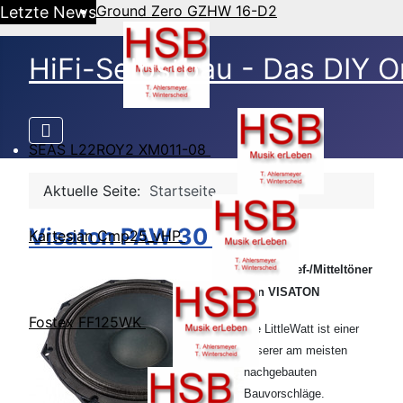
Ground Zero GZHW 16-D2
Letzte News
HiFi-Selbstbau - Das DIY O
SEAS L22ROY2 XM011-08
Aktuelle Seite:
Startseite
Visaton PAW 30 ND
Kartesian Cmp25_vHP
12-Zoll Tief-/Mitteltöner
von VISATON
Fostex FF125WK
Die LittleWatt ist einer
unserer am meisten
nachgebauten
Bauvorschläge.