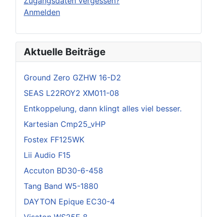
Zugangsdaten vergessen?
Anmelden
Aktuelle Beiträge
Ground Zero GZHW 16-D2
SEAS L22ROY2 XM011-08
Entkoppelung, dann klingt alles viel besser.
Kartesian Cmp25_vHP
Fostex FF125WK
Lii Audio F15
Accuton BD30-6-458
Tang Band W5-1880
DAYTON Epique EC30-4