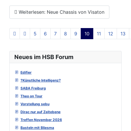
Weiterlesen: Neue Chassis von Visaton
5
6
7
8
9
10
11
12
13
Seite 10 von 129
Neues im HSB Forum
Edifier
?Künstliche Intelligenz?
SABA Freiburg
Theo on Tour
Vorstellung sebu
Dirac nur auf Zeitebene
Treffen November 2026
Basteln mit Bliesma