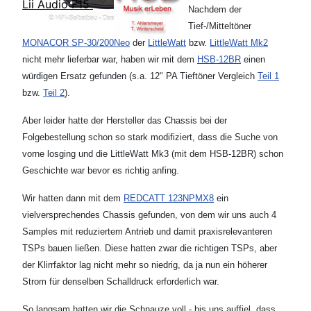
Lii Audio F15
Nachdem der
Tief-/Mitteltöner
MONACOR SP-30/200Neo
der
LittleWatt
bzw.
LittleWatt Mk2
nicht mehr lieferbar war, haben wir mit dem
HSB-12BR
einen
würdigen Ersatz gefunden (s.a. 12" PA Tieftöner Vergleich
Teil 1
bzw.
Teil 2
).
Aber leider hatte der Hersteller das Chassis bei der
Folgebestellung schon so stark modifiziert, dass die Suche von
vorne losging und die LittleWatt Mk3 (mit dem HSB-12BR) schon
Geschichte war bevor es richtig anfing.
Wir hatten dann mit dem
REDCATT 123NPMX8
ein
vielversprechendes Chassis gefunden, von dem wir uns auch 4
Samples mit reduziertem Antrieb und damit praxisrelevanteren
TSPs bauen ließen. Diese hatten zwar die richtigen TSPs, aber
der Klirrfaktor lag nicht mehr so niedrig, da ja nun ein höherer
Strom für denselben Schalldruck erforderlich war.
So langsam hatten wir die Schnauze voll - bis uns auffiel, dass