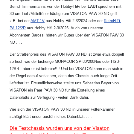
Bernd Timmermanns von der Hobby-HiFi bei
LAUT
sprechern mit
30 cm Tief-/Mitteltöner häufig zum VISATON PAW 30 ND griff -
z.B. bei der
AMT-1V
aus Hobby Hifi 2-3/2024 oder der
RetroHiFi-
PA 12/2R
aus Hobby Hifi 2-3/2025. Auch von unserem
Abonnenten Barossi hörten wir Gutes über den VISATON PAW 30
ND . . .
Der Straßenpreis des VISATON PAW 30 ND ist zwar etwa doppelt
so hoch wie der bisherige MONACOR SP-30/200Neo oder HSB-
12BR - aber er ist lieferbar!!!! Und bei VISATON kann man sich in
der Regel darauf verlassen, dass das Chassis auch lange Zeit
lieferbar ist. Freundlicherweise stellte uns Sebastian Beyer von
VISATON ein Paar PAW 30 ND für die Erstellung eines
Datenblatts zur Verfügung - vielen Dank dafür.
Wie sich der VISATON PAW 30 ND in unserer Folterkammer
schlägt klärt unser ausführliches Datenblatt . . .
Die Testchassis wurden uns von der Visaton