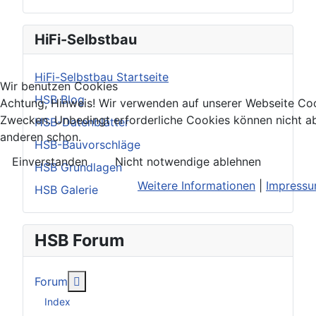
HiFi-Selbstbau
HiFi-Selbstbau Startseite
Wir benutzen Cookies
HSB Blog
Achtung, Hinweis! Wir verwenden auf unserer Webseite Coo
Zwecken. Unbedingt erforderliche Cookies können nicht ab
HSB-Datenblätter
anderen schon.
HSB-Bauvorschläge
Einverstanden
Nicht notwendige ablehnen
HSB Grundlagen
Weitere Informationen
|
Impress
HSB Galerie
HSB Forum
Weitere Informationen: Forum
Forum
Index