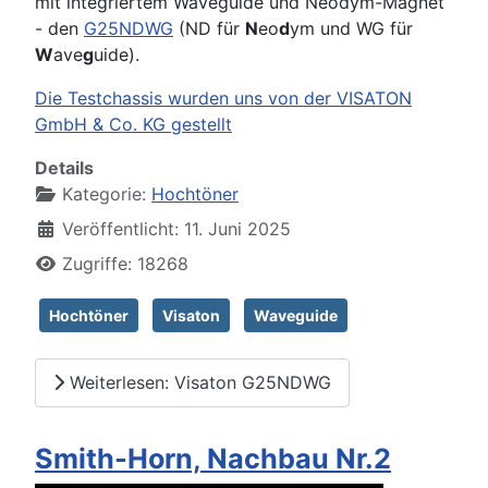
mit integriertem Waveguide und Neodym-Magnet
- den
G25NDWG
(ND für
N
eo
d
ym und WG für
W
ave
g
uide).
Die Testchassis wurden uns von der VISATON
GmbH & Co. KG gestellt
Details
Kategorie:
Hochtöner
Veröffentlicht: 11. Juni 2025
Zugriffe: 18268
Hochtöner
Visaton
Waveguide
Weiterlesen: Visaton G25NDWG
Smith-Horn, Nachbau Nr.2