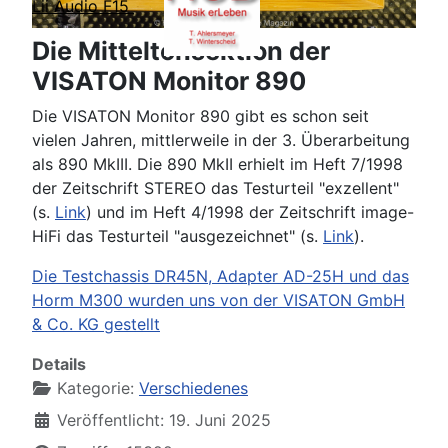
Lii Audio F15
Die Mitteltonsektion der
VISATON Monitor 890
Die VISATON Monitor 890 gibt es schon seit
vielen Jahren, mittlerweile in der 3. Überarbeitung
als 890 MkIII. Die 890 MkII erhielt im Heft 7/1998
der Zeitschrift STEREO das Testurteil "exzellent"
(s.
Link
) und im Heft 4/1998 der Zeitschrift image-
HiFi das Testurteil "ausgezeichnet" (s.
Link
).
Die Testchassis DR45N, Adapter AD-25H und das
Horm M300 wurden uns von der VISATON GmbH
& Co. KG gestellt
Details
Kategorie:
Verschiedenes
Veröffentlicht: 19. Juni 2025