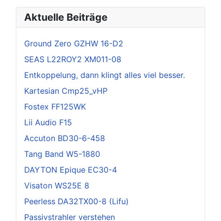
Aktuelle Beiträge
Ground Zero GZHW 16-D2
SEAS L22ROY2 XM011-08
Entkoppelung, dann klingt alles viel besser.
Kartesian Cmp25_vHP
Fostex FF125WK
Lii Audio F15
Accuton BD30-6-458
Tang Band W5-1880
DAYTON Epique EC30-4
Visaton WS25E 8
Peerless DA32TX00-8 (Lifu)
Passivstrahler verstehen