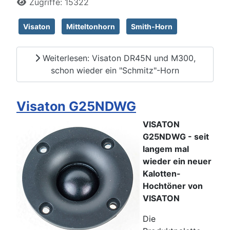
Zugriffe: 15322
Visaton
Mitteltonhorn
Smith-Horn
Weiterlesen: Visaton DR45N und M300,
schon wieder ein "Schmitz"-Horn
Visaton G25NDWG
VISATON
G25NDWG - seit
langem mal
wieder ein neuer
Kalotten-
Hochtöner von
VISATON
Die