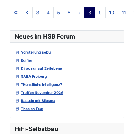
3
4
5
6
7
8
9
10
11
Seite 8 von 129
Neues im HSB Forum
Vorstellung sebu
Edifier
Dirac nur auf Zeitebene
SABA Freiburg
?Künstliche Intelligenz?
Treffen November 2026
Basteln mit Bliesma
Theo on Tour
HiFi-Selbstbau