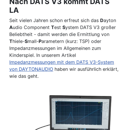
Nach DATS V3 kommt DATS
LA
Seit vielen Jahren schon erfreut sich das
D
ayton
A
udio Component
T
est
S
ystem DATS V3 großer
Beliebtheit - damit werden die Ermittlung von
T
hiele-
S
mall-
P
arametern (kurz: TSP) oder
Impedanzmessungen im Allgemeinen zum
Kinderspiel. In unserem Artikel
Impedanzmessungen mit dem DATS V3-System
von DAYTONAUDIO
haben wir ausführlich erklärt,
wie das geht.