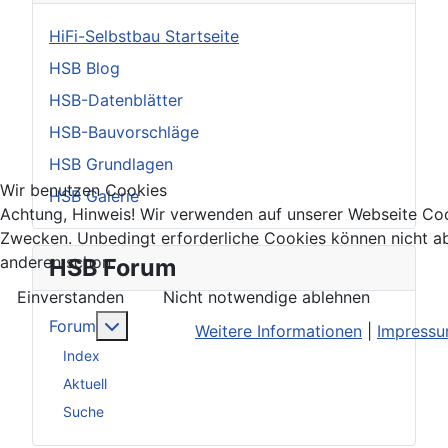
HiFi-Selbstbau Startseite
HSB Blog
HSB-Datenblätter
HSB-Bauvorschläge
HSB Grundlagen
Wir benutzen Cookies
HSB Galerie
Achtung, Hinweis! Wir verwenden auf unserer Webseite Coo
Zwecken. Unbedingt erforderliche Cookies können nicht ab
anderen schon.
HSB Forum
Einverstanden
Nicht notwendige ablehnen
Weitere Informationen: Forum
Forum
Weitere Informationen
|
Impress
Index
Aktuell
Suche