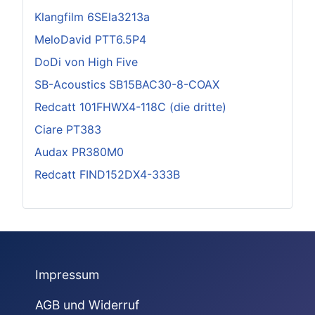
Klangfilm 6SEla3213a
MeloDavid PTT6.5P4
DoDi von High Five
SB-Acoustics SB15BAC30-8-COAX
Redcatt 101FHWX4-118C (die dritte)
Ciare PT383
Audax PR380M0
Redcatt FIND152DX4-333B
Impressum
AGB und Widerruf