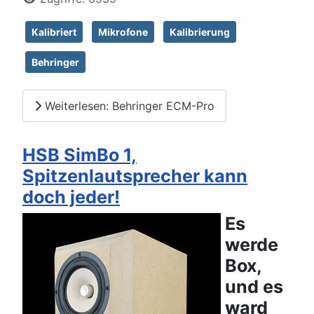
Kalibriert
Mikrofone
Kalibrierung
Behringer
Weiterlesen: Behringer ECM-Pro
HSB SimBo 1,
Spitzenlautsprecher kann
doch jeder!
Es
werde
Box,
und es
ward