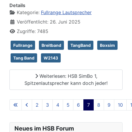
Details
Kategorie:
Fullrange Lautsprecher
Veröffentlicht: 26. Juni 2025
Zugriffe: 7485
Fullrange
Breitband
TangBand
Boxsim
Tang Band
W2143
Weiterlesen: HSB SimBo 1,
Spitzenlautsprecher kann doch jeder!
2
3
4
5
6
7
8
9
10
Seite 7 von 129
Neues im HSB Forum