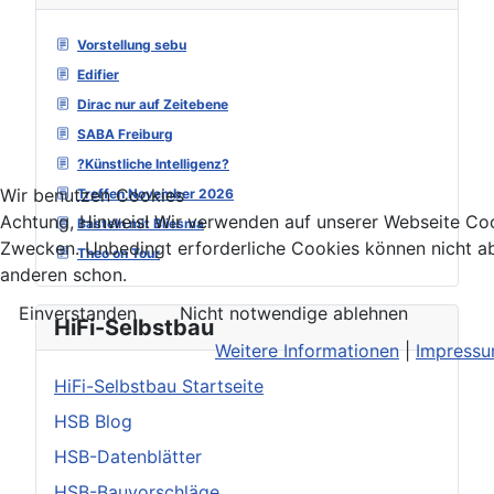
Vorstellung sebu
Edifier
Dirac nur auf Zeitebene
SABA Freiburg
?Künstliche Intelligenz?
Wir benutzen Cookies
Treffen November 2026
Achtung, Hinweis! Wir verwenden auf unserer Webseite Coo
Basteln mit Bliesma
Zwecken. Unbedingt erforderliche Cookies können nicht ab
Theo on Tour
anderen schon.
Einverstanden
Nicht notwendige ablehnen
HiFi-Selbstbau
Weitere Informationen
|
Impress
HiFi-Selbstbau Startseite
HSB Blog
HSB-Datenblätter
HSB-Bauvorschläge