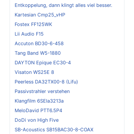
Entkoppelung, dann klingt alles viel besser.
Kartesian Cmp25_vHP
Fostex FF125WK
Lii Audio F15
Accuton BD30-6-458
Tang Band W5-1880
DAYTON Epique EC30-4
Visaton WS25E 8
Peerless DA32TX00-8 (Lifu)
Passivstrahler verstehen
Klangfilm 6SEla3213a
MeloDavid PTT6.5P4
DoDi von High Five
SB-Acoustics SB15BAC30-8-COAX