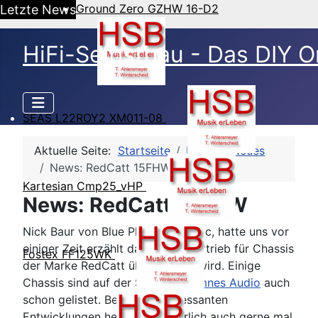
Ground Zero GZHW 16-D2
Letzte News
HiFi-Selbstbau - Das DIY O
SEAS L22ROY2 XM011-08
Aktuelle Seite:
Startseite
News
Neues
News: RedCatt 15FHW
Kartesian Cmp25_vHP
News: RedCatt 15FHW
Nick Baur von Blue Planet Acoustic, hatte uns vor
einiger Zeit erzählt das er den Vertrieb für Chassis
Fostex FF125WK
der Marke RedCatt übernehmen wird. Einige
Chassis sind auf der Seite von
Omnes Audio
auch
schon gelistet. Bei solch interessanten
Entwicklungen heben wir natürlich auch gerne mal