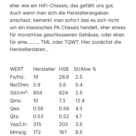
eher wie ein HiFi-Chassis, das gefällt uns gut.
Auch wenn man sich die Herstellerangaben
anschaut, bemerkt man sofort das es sich nicht
um ein klassisches PA Chassis handelt, eher etwas
für monströse geschlossenen Gehäuse, oder eben
für eine.......... TML oder TQWT. Hier zunächst die
Herstellerdaten...
WERT
Hersteller
HSB
St/Abw %
Fs/Hz:
19
26.9
2.5
Re/Ohm:
5.9
5.6
0.4
Sd/cm²:
804
824
2.5
Qms:
10
7.3
12.4
Qes:
0.56
0.56
4.3
Qts:
0.53
0.52
4.7
Vas/Ltr:
315
202
3.5
Mms/g:
172
167
8.5