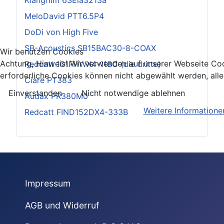
Klangfilm 6SEla3213a
MeloDavid PTT6.5P4
DoDi von High Five
SB-Acoustics SB15BAC30-8-COAX
Wir benutzen Cookies
Achtung, Hinweis! Wir verwenden auf unserer Webseite Co
Redcatt 101FHWX4-118C (die dritte)
erforderliche Cookies können nicht abgewählt werden, all
Ciare PT383
Einverstanden
Nicht notwendige ablehnen
Audax PR380M0
Weitere Informatione
Redcatt FIND152DX4-333B
Impressum
AGB und Widerruf