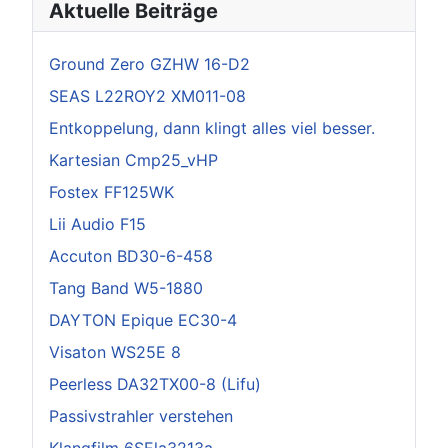
Aktuelle Beiträge
Ground Zero GZHW 16-D2
SEAS L22ROY2 XM011-08
Entkoppelung, dann klingt alles viel besser.
Kartesian Cmp25_vHP
Fostex FF125WK
Lii Audio F15
Accuton BD30-6-458
Tang Band W5-1880
DAYTON Epique EC30-4
Visaton WS25E 8
Peerless DA32TX00-8 (Lifu)
Passivstrahler verstehen