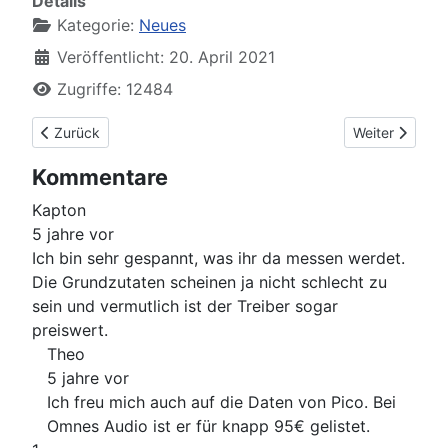
Details
Kategorie:
Neues
Veröffentlicht: 20. April 2021
Zugriffe: 12484
Vorheriger Beitrag: Neue Chassis von Visaton
Nächster Beit
Zurück
Weiter
Kommentare
Kapton
5 jahre vor
Ich bin sehr gespannt, was ihr da messen werdet.
Die Grundzutaten scheinen ja nicht schlecht zu
sein und vermutlich ist der Treiber sogar
preiswert.
Theo
5 jahre vor
Ich freu mich auch auf die Daten von Pico. Bei
Omnes Audio ist er für knapp 95€ gelistet.